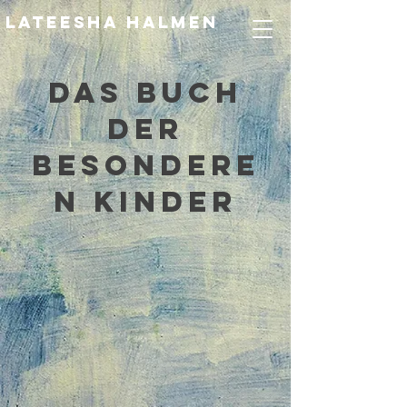
LATEESHA HALMEN
Das buch
der
besondere
n kinder