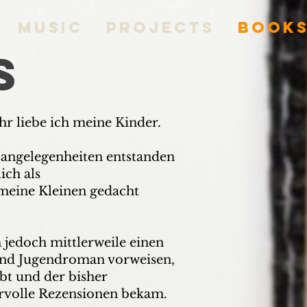
Music
Projects
Book
S
hr liebe ich meine Kinder.
sangelegenheiten entstanden
ich als
meine Kleinen gedacht
 jedoch mittlerweile einen
und Jugendroman vorweisen,
ibt und der bisher
ervolle Rezensionen bekam.