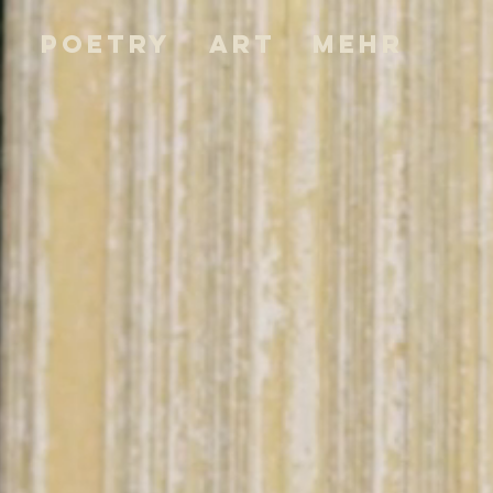
s
Poetry
Art
Mehr